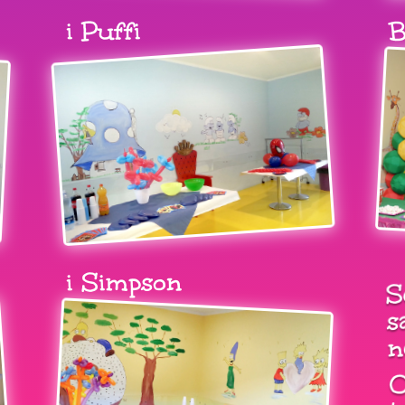
i Puffi
B
i Simpson
S
s
n
O