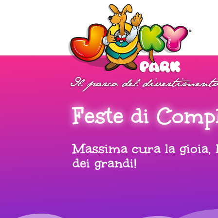
Feste di Comp
Massima cura la gioia, l
dei grandi!