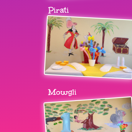
Pirati
Mowgli