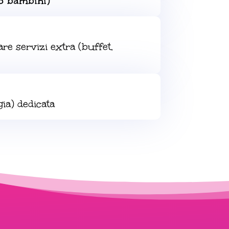
lo bambini)
are servizi extra (buffet,
ia) dedicata