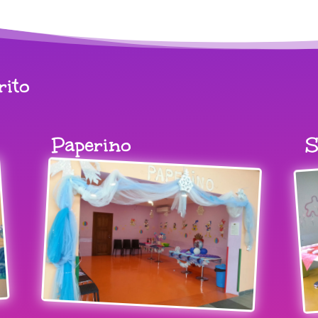
rito
Paperino
S