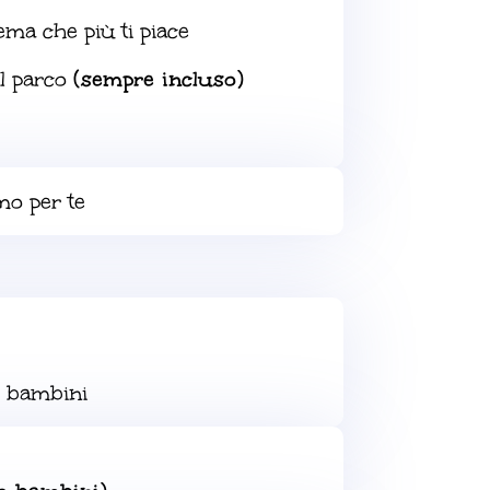
tema che più ti piace
el parco
(sempre incluso)
mo per te
e bambini