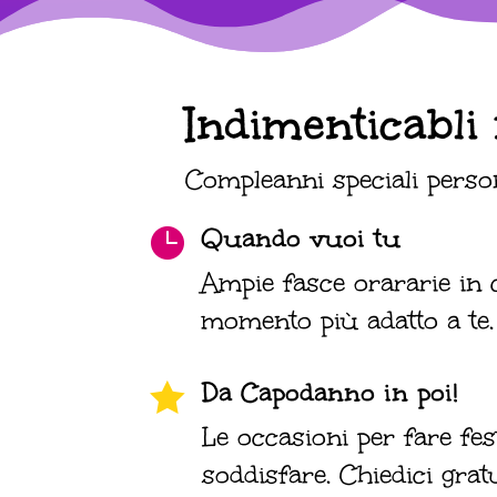
Indimenticabl
Compleanni speciali person
Quando vuoi tu

Ampie fasce orararie in c
momento più adatto a te.
Da Capodanno in poi!

Le occasioni per fare f
soddisfare. Chiedici grat